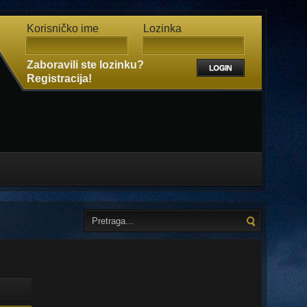
Korisničko ime
Lozinka
Zaboravili ste lozinku?
Registracija!