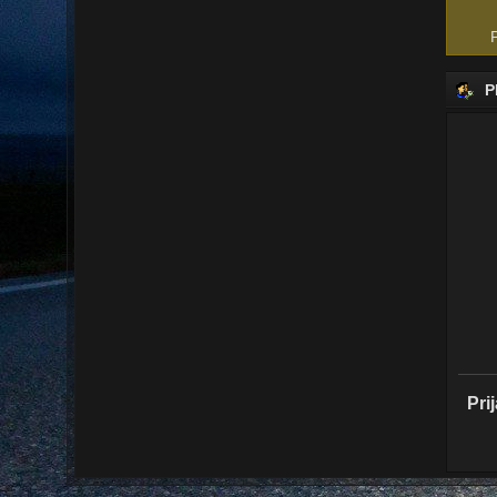
P
P
Pri