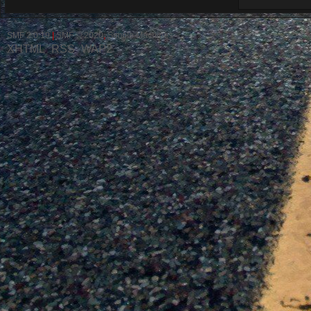
SMF 2.0.19
|
SMF © 2020
,
Simple Machines
XHTML
RSS
WAP2