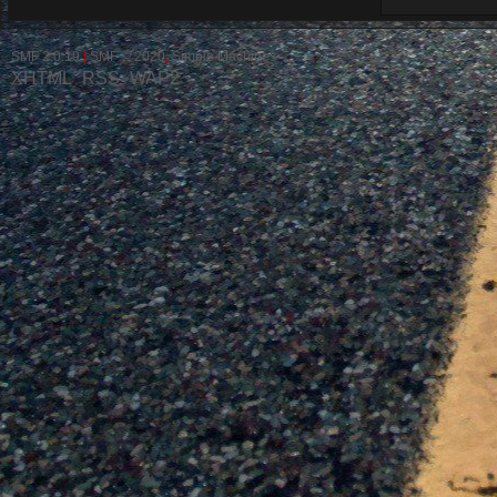
SMF 2.0.19
|
SMF © 2020
,
Simple Machines
XHTML
RSS
WAP2