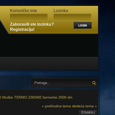
Korisničko ime
Lozinka
Zaboravili ste lozinku?
Registracija!
 Muške TERMO ZIMSKE farmerke 2000 din
« prethodna tema
sledeća tema »
ŠTAMPAJ