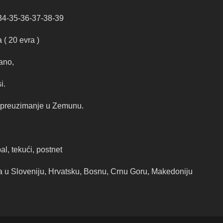
34-35-36-37-38-39
 ( 20 evra )
ano,
i.
i preuzimanje u Zemunu.
l, tekući, postnet
 u Sloveniju, Hrvatsku, Bosnu, Crnu Goru, Makedoniju