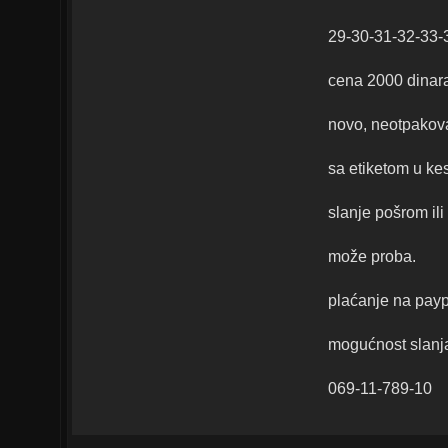
29-30-31-32-33-
cena 2000 dinara
novo, neotpakov
sa etiketom u kes
slanje pošrom il
može proba.
plaćanje na paypa
mogućnost slanja
069-11-789-10