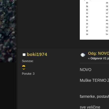
Odg: NOVO
boki1974
«
Odgovor #1 p
Suvozac
NOVO
Poruke: 3
Muške TERMO Z
farmerke, postav
sve veličine