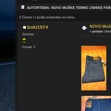
AUTOR
TEMA: NOVO MUŠKE TERMO ZIMSKE FARM
0 Članovi i 2 gostiju pregledaju ovu temu.
NOVO Mušk
boki1974
«
poslato:
Oktob
Suvozac
Poruke: 3