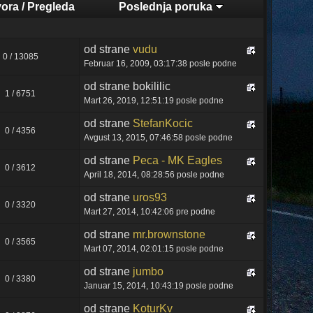
ora
/
Pregleda
Poslednja poruka
od strane
vudu
0 / 13085
Februar 16, 2009, 03:17:38 posle podne
od strane bokililic
1 / 6751
Mart 26, 2019, 12:51:19 posle podne
od strane
StefanKocic
0 / 4356
Avgust 13, 2015, 07:46:58 posle podne
od strane
Peca - MK Eagles
0 / 3612
April 18, 2014, 08:28:56 posle podne
od strane
uros93
0 / 3320
Mart 27, 2014, 10:42:06 pre podne
od strane
mr.brownstone
0 / 3565
Mart 07, 2014, 02:01:15 posle podne
od strane
jumbo
0 / 3380
Januar 15, 2014, 10:43:19 posle podne
od strane
KoturKv