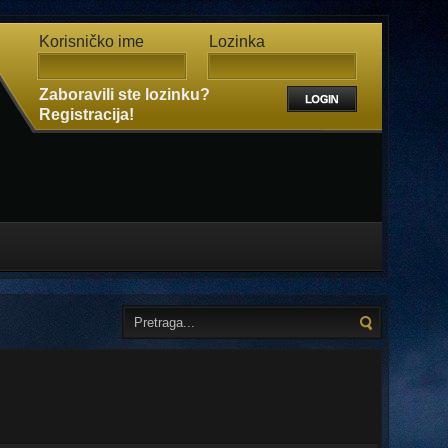
Korisničko ime
Lozinka
Zaboravili ste lozinku?
Registracija!