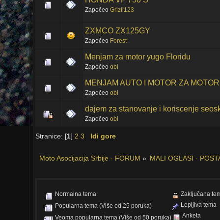
Započeo
Grizli123
ZXMCO ZX125GY
Započeo
Forest
Menjam za motor yugo Floridu
Započeo
obi
MENJAM AUTO I MOTOR ZA MOTOR
Započeo
obi
dajem za stanovanje i koriscenje seo
Započeo
obi
Stranice: [
1
]
2
3
Idi gore
Moto Asocijacija Srbije - FORUM
»
MALI OGLASI - POST
Normalna tema
Zaključana te
Lepljiva tema
Popularna tema (Više od 25 poruka)
Anketa
Veoma popularna tema (Više od 50 poruka)