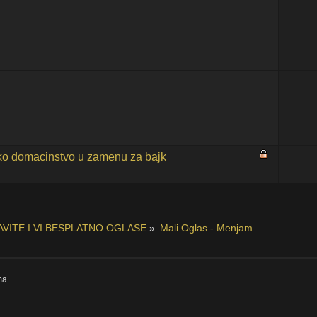
sko domacinstvo u zamenu za bajk
AVITE I VI BESPLATNO OGLASE
»
Mali Oglas - Menjam
ma