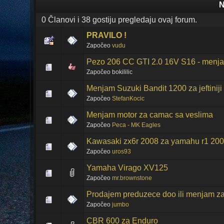
N
0 Članovi i 38 gostiju pregledaju ovaj forum.
PRAVILO !
Započeo
vudu
Pezo 206 CC GTI 2.0 16V S16 - menja
Započeo bokililic
Menjam Suzuki Bandit 1200 za jeftiniji 
Započeo
StefanKocic
Menjam motor za camac sa veslima
Započeo
Peca - MK Eagles
Kawasaki zx6r 2008 za yamahu r1 200
Započeo
uros93
Yamaha Virago XV125
Započeo
mr.brownstone
Prodajem preduzece doo ili menjam za
Započeo
jumbo
CBR 600 za Enduro