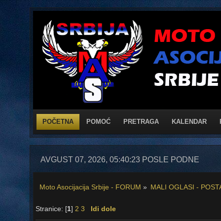
POČETNA
POMOĆ
PRETRAGA
KALENDAR
AVGUST 07, 2026, 05:40:23 POSLE PODNE
Moto Asocijacija Srbije - FORUM
»
MALI OGLASI - POST
Stranice: [
1
]
2
3
Idi dole