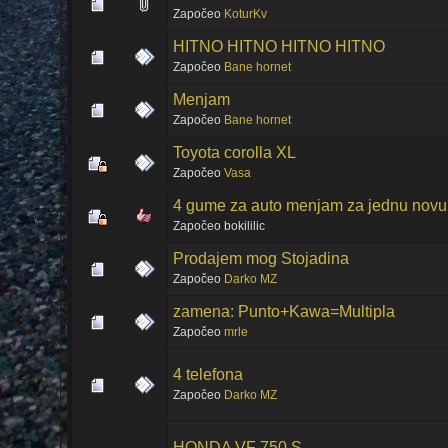
Započeo
KoturKv
HITNO HITNO HITNO HITNO
Započeo
Bane hornet
Menjam
Započeo
Bane hornet
Toyota corolla XL
Započeo
Vasa
4 gume za auto menjam za jednu novu
Započeo bokililic
Prodajem mog Stojadina
Započeo
Darko MZ
zamena: Punto+Kawa=Multipla
Započeo
mrle
4 telefona
Započeo
Darko MZ
HONDA VF 750 S