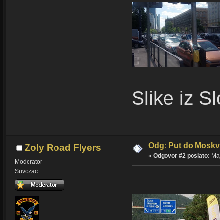
Slike iz Sl
Odg: Put do Moskv
Zoly Road Flyers
«
Odgovor #2 poslato:
Maj
Moderator
Suvozac