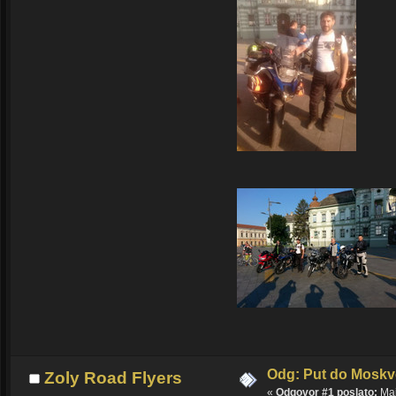
Odg: Put do Moskv
Zoly Road Flyers
«
Odgovor #1 poslato:
Maj