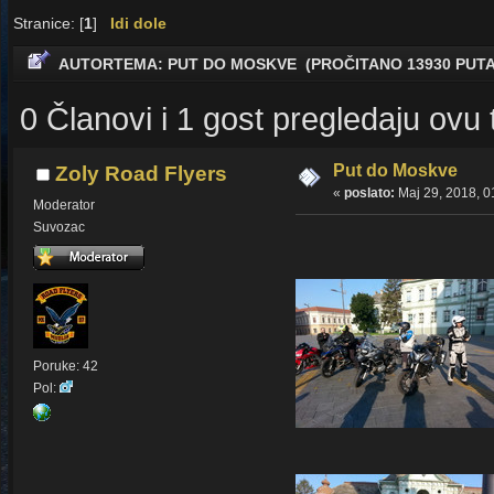
Stranice: [
1
]
Idi dole
AUTOR
TEMA: PUT DO MOSKVE (PROČITANO 13930 PUTA
0 Članovi i 1 gost pregledaju ovu
Put do Moskve
Zoly Road Flyers
«
poslato:
Maj 29, 2018, 0
Moderator
Suvozac
Poruke: 42
Pol: