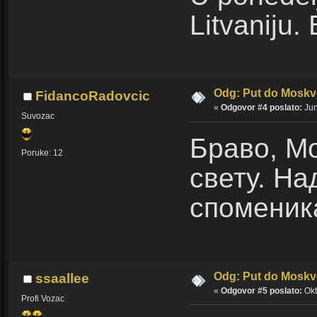
Litvaniju.
Odg: Put do Moskv
FidancoRadovcic
«
Odgovor #4 poslato:
Jun
Suvozac
Браво, Мо
Poruke: 12
свету. На
споменик
Odg: Put do Moskv
ssaallee
«
Odgovor #5 poslato:
Okt
Profi Vozac