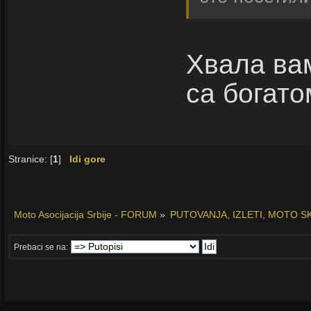
Хвала вам
са богато
Stranice: [
1
]
Idi gore
Moto Asocijacija Srbije - FORUM
»
PUTOVANJA, IZLETI, MOTO S
Prebaci se na: