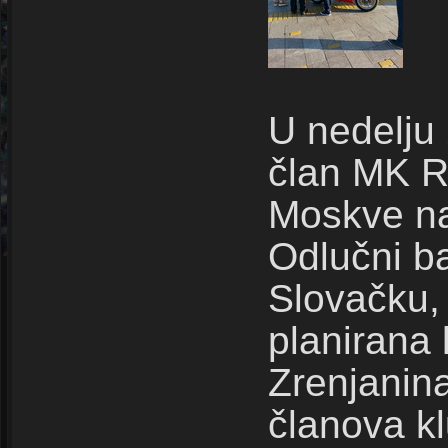
U nedelju 
član MK Ro
Moskve na
Odlučni b
Slovačku, 
planirana 
Zrenjanina
članova kl