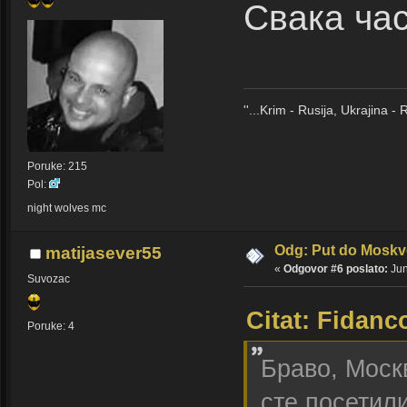
Свака ча
''...Krim - Rusija, Ukrajina -
Poruke: 215
Pol:
night wolves mc
Odg: Put do Moskv
matijasever55
«
Odgovor #6 poslato:
Jun
Suvozac
Citat: Fidan
Poruke: 4
Браво, Москв
сте посетил