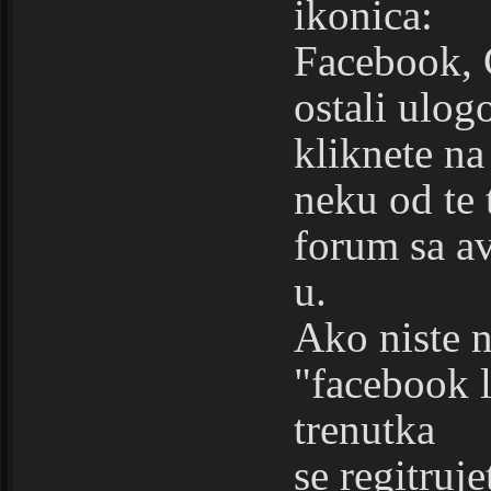
ikonica:
Facebook, 
ostali ulog
kliknete na
neku od te 
forum sa av
u.
Ako niste n
"facebook l
trenutka
se regitruj