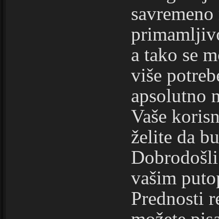
savremeno r
primamljiv
a tako se m
više potreb
apsolutno ni
Vaše koris
želite da 
Dobrodošli 
vašim puto
Prednosti r
možete pisa