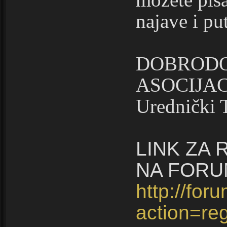
najave i put
DOBRODO
ASOCIJAC
Urednički 
LINK ZA
NA FORU
http://for
action=reg