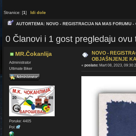
Stranice: [
1
]
Idi dole
AUTOR
TEMA: NOVO - REGISTRACIJA NA MAS FORUMU -
0 Članovi i 1 gost pregledaju ovu
NOVO - REGISTRA
MR.Čokanlija
OBJAŠNJENJE KAK
Administrator
«
poslato:
Mart 08, 2023, 09:30:
Ultimate Biker
Poruke: 4405
Pol: