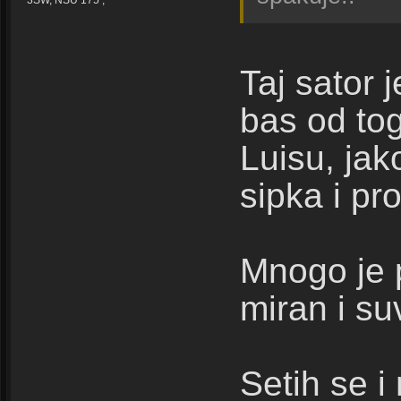
Taj sator
bas od tog
Luisu, jak
sipka i pro
Mnogo je p
miran i su
Setih se 