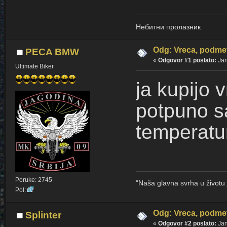
Небитни пролазник
Odg: Vreca, podmet
PECA BMW
«
Odgovor #1 poslato:
Jan
Ultimate Biker
ja kupijo v
potpuno sa
temperatu
Poruke: 2745
"Naša glavna svrha u život
Pol:
Odg: Vreca, podmet
Splinter
«
Odgovor #2 poslato:
Jan