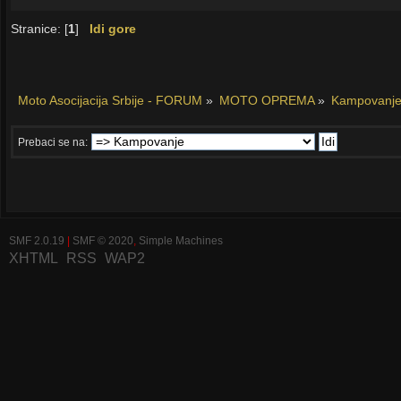
Stranice: [
1
]
Idi gore
Moto Asocijacija Srbije - FORUM
»
MOTO OPREMA
»
Kampovanj
Prebaci se na:
SMF 2.0.19
|
SMF © 2020
,
Simple Machines
XHTML
RSS
WAP2