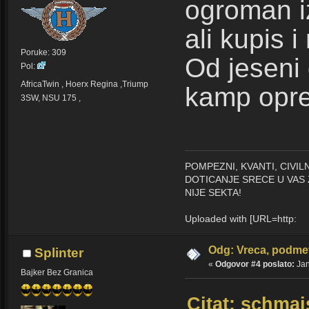
ogroman i
ali kupis i
Poruke: 309
Od jeseni
Pol:
AfricaTwin , Hoerx Regina ,Triump
kamp opr
3SW, NSU 175 ,
POMPEZNI, KVANTI, CIVI
DOTICANJE SRECE U VAS 
NIJE SEKTA!
Uploaded with [URL=http:
Odg: Vreca, podmet
Splinter
«
Odgovor #4 poslato:
Jan
Bajker Bez Granica
Citat: schmaj