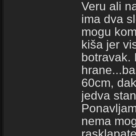
Veru ali na
ima dva sl
mogu komo
kiša jer v
botravak. 
hrane...b
60cm, dakl
jedva stan
Ponavljam,
nema mogl
rasklapate