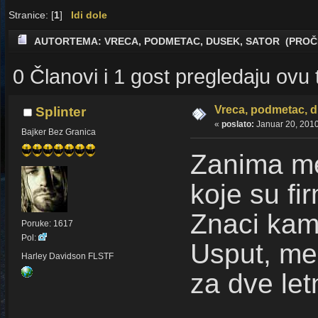
Stranice: [
1
]
Idi dole
AUTOR
TEMA: VRECA, PODMETAC, DUSEK, SATOR (PROČI
0 Članovi i 1 gost pregledaju ovu
Vreca, podmetac, d
Splinter
«
poslato:
Januar 20, 2010
Bajker Bez Granica
Zanima me 
koje su fir
Znaci kam
Poruke: 1617
Pol:
Usput, me
Harley Davidson FLSTF
za dve let