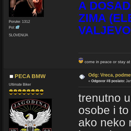
A DOSADA
ZIMA (EL
Poruke: 1312
VALJEVO 
Pol:
SLOVENIJA
come in peace or stay a
Odg: Vreca, podmet
PECA BMW
«
Odgovor #8 poslato:
Jan
Ultimate Biker
trenutno 
osobe i to
ako neko m