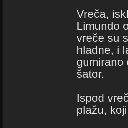
Vreča, isk
Limundo og
vreče su s
hladne, i 
gumirano d
šator.
Ispod vre
plažu, koj