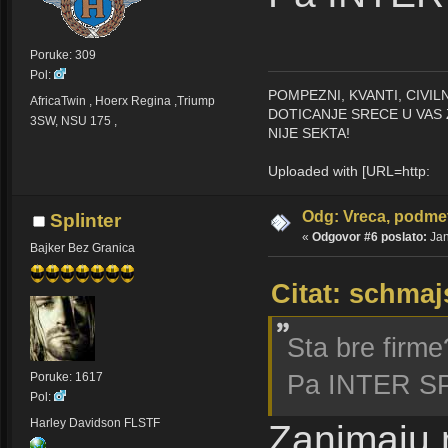
Poruke: 309
Pol:
POMPEZNI, KVANTI, CIVI
AfricaTwin , Hoerx Regina ,Triump
DOTICANJE SRECE U VAS 
3SW, NSU 175 ,
NIJE SEKTA!
Uploaded with [URL=http:
Odg: Vreca, podmet
Splinter
«
Odgovor #6 poslato:
Jan
Bajker Bez Granica
Citat: schmaj
Sta bre firm
Pa INTER 
Poruke: 1617
Pol:
Harley Davidson FLSTF
Zanimaju m