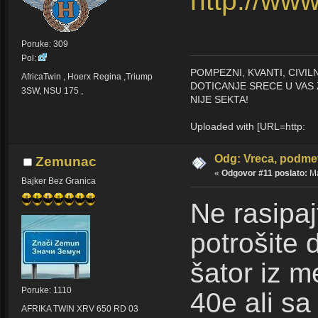
http://www
Poruke: 309
Pol:
POMPEZNI, KVANTI, CIVI
AfricaTwin , Hoerx Regina ,Triump
DOTICANJE SRECE U VAS 
3SW, NSU 175 ,
NIJE SEKTA!
Uploaded with [URL=http:
Odg: Vreca, podmet
Zemunac
«
Odgovor #11 poslato:
Ma
Bajker Bez Granica
Ne rasipaj
potrošite
šator iz m
Poruke: 1110
40e ali s
AFRIKA TWIN XRV 650 RD 03