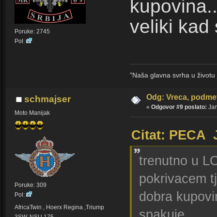
kupovina...
veliki kad
Poruke: 2745
Pol:
"Naša glavna svrha u život
Odg: Vreca, podmet
schmajser
«
Odgovor #9 poslato:
Jan
Moto Manijak
Citat: PECA 
trenutno u LO
pokrivacem tj
Poruke: 309
dobra kupovina
Pol:
AfricaTwin , Hoerx Regina ,Triump
spakuje..
3SW, NSU 175 ,