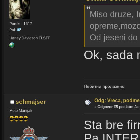
Miso druze, 
opreme,mozda 
Poruke: 1617
Pol:
Od jeseni do
Harley Davidson FLSTF
Ok, sada 
Небитни пролазник
Odg: Vreca, podmet
schmajser
«
Odgovor #5 poslato:
Jan
Moto Manijak
Sta bre fi
Pa INTE