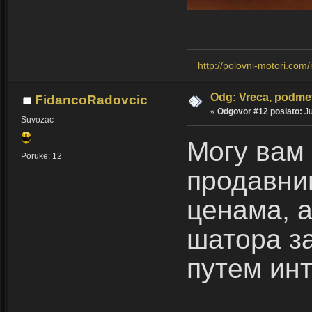
http://polovni-motori.com
Odg: Vreca, podmet
FidancoRadovcic
«
Odgovor #12 poslato:
Ju
Suvozac
Могу вам 
Poruke: 12
продавни
ценама, а
шатора з
путем ин