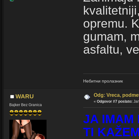
kvalitetni
opremu. K
gumam, me
asfaltu, ve
Небитни пролазник
Odg: Vreca, podmet
WARU
«
Odgovor #7 poslato:
Jan
Bajker Bez Granica
JA IMAM
TI KAŽE