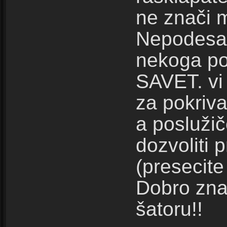
ne znači m
Nepodesan
nekoga po
SAVET. vi 
za pokriv
a poslužič
dozvoliti 
(presecite
Dobro znaj
šatoru!!