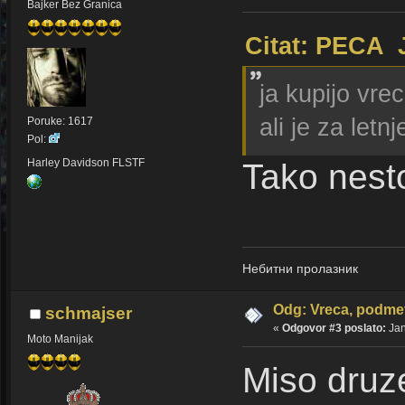
Bajker Bez Granica
Citat: PECA 
ja kupijo vre
ali je za let
Poruke: 1617
Pol:
Harley Davidson FLSTF
Tako nest
Небитни пролазник
Odg: Vreca, podmet
schmajser
«
Odgovor #3 poslato:
Jan
Moto Manijak
Miso druz