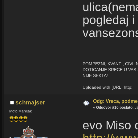
ulica(nem
pogledaj i
vansezons
POMPEZNI, KVANTI, CIVI
DOTICANJE SRECE U VAS 
NIJE SEKTA!
Uploaded with [URL=http:
Odg: Vreca, podmet
schmajser
«
Odgovor #10 poslato:
Ja
Moto Manijak
evo Miso 